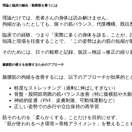
理論と臨床の融合：観察眼を養うには
理論だけでは、患者さんの身体は読み解けません。
拘縮があったとしても、個々の筋バランス、代償機構、既往
臨床での経験、つまり「実際に多くの身体を診る」ことが、
知識と現場を往復することで、「この姿勢はあの筋の短縮が
そのためには、日々の観察と記録、仮説→検証→修正の繰り
腸腰筋の硬さを改善するためのアプローチ
腸腰筋の拘縮を改善するには、以下のアプローチが効果的と
軽度なストレッチング（過剰に伸ばしすぎない）
骨盤・股関節周囲の筋バランス改善（特に腹横筋や大殿
神経的促通（PNF、皮膚刺激、可動域運動など）
正しい姿勢での歩行や立位保持の再学習
筋そのものを「柔らかくする」ことだけを目的にせず、
「筋が使われるべき環境＝骨格アライメント」を整えること