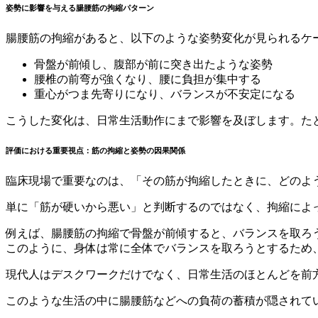
姿勢に影響を与える腸腰筋の拘縮パターン
腸腰筋の拘縮があると、以下のような姿勢変化が見られるケ
骨盤が前傾し、腹部が前に突き出たような姿勢
腰椎の前弯が強くなり、腰に負担が集中する
重心がつま先寄りになり、バランスが不安定になる
こうした変化は、日常生活動作にまで影響を及ぼします。た
評価における重要視点：筋の拘縮と姿勢の因果関係
臨床現場で重要なのは、「その筋が拘縮したときに、どのよ
単に「筋が硬いから悪い」と判断するのではなく、拘縮によ
例えば、腸腰筋の拘縮で骨盤が前傾すると、バランスを取ろ
このように、身体は常に全体でバランスを取ろうとするため
現代人はデスクワークだけでなく、日常生活のほとんどを前
このような生活の中に腸腰筋などへの負荷の蓄積が隠されて