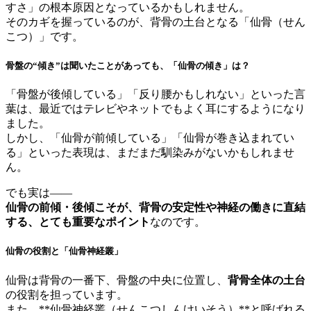
すさ」の根本原因となっているかもしれません。
そのカギを握っているのが、背骨の土台となる「仙骨（せん
こつ）」です。
骨盤の“傾き”は聞いたことがあっても、「仙骨の傾き」は？
「骨盤が後傾している」「反り腰かもしれない」といった言
葉は、最近ではテレビやネットでもよく耳にするようになり
ました。
しかし、「仙骨が前傾している」「仙骨が巻き込まれてい
る」といった表現は、まだまだ馴染みがないかもしれませ
ん。
でも実は――
仙骨の前傾・後傾こそが、背骨の安定性や神経の働きに直結
する、とても重要なポイント
なのです。
仙骨の役割と「仙骨神経叢」
仙骨は背骨の一番下、骨盤の中央に位置し、
背骨全体の土台
の役割を担っています。
また、**仙骨神経叢（せんこつしんけいそう）**と呼ばれる