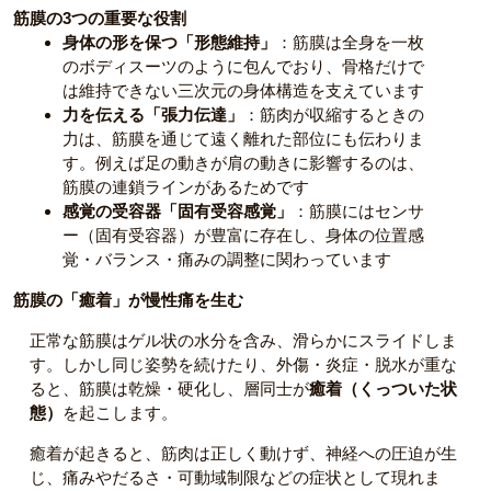
筋膜の3つの重要な役割
身体の形を保つ「形態維持」
：筋膜は全身を一枚
のボディスーツのように包んでおり、骨格だけで
は維持できない三次元の身体構造を支えています
力を伝える「張力伝達」
：筋肉が収縮するときの
力は、筋膜を通じて遠く離れた部位にも伝わりま
す。例えば足の動きが肩の動きに影響するのは、
筋膜の連鎖ラインがあるためです
感覚の受容器「固有受容感覚」
：筋膜にはセンサ
ー（固有受容器）が豊富に存在し、身体の位置感
覚・バランス・痛みの調整に関わっています
筋膜の「癒着」が慢性痛を生む
正常な筋膜はゲル状の水分を含み、滑らかにスライドしま
す。しかし同じ姿勢を続けたり、外傷・炎症・脱水が重な
ると、筋膜は乾燥・硬化し、層同士が
癒着（くっついた状
態）
を起こします。
癒着が起きると、筋肉は正しく動けず、神経への圧迫が生
じ、痛みやだるさ・可動域制限などの症状として現れま