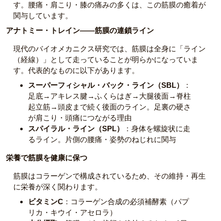
す。腰痛・肩こり・膝の痛みの多くは、この筋膜の癒着が
関与しています。
アナトミー・トレイン——筋膜の連鎖ライン
現代のバイオメカニクス研究では、筋膜は全身に「ライン
（経線）」として走っていることが明らかになっていま
す。代表的なものに以下があります。
スーパーフィシャル・バック・ライン（SBL）
：
足底→アキレス腱→ふくらはぎ→大腿後面→脊柱
起立筋→頭皮まで続く後面のライン。足裏の硬さ
が肩こり・頭痛につながる理由
スパイラル・ライン（SPL）
：身体を螺旋状に走
るライン。片側の腰痛・姿勢のねじれに関与
栄養で筋膜を健康に保つ
筋膜はコラーゲンで構成されているため、その維持・再生
に栄養が深く関わります。
ビタミンC
：コラーゲン合成の必須補酵素（パプ
リカ・キウイ・アセロラ）