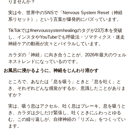
りませんか？
実は今、世界中のSNSで「Nervous System Reset（神経
系リセット）」という言葉が爆発的にバズっています。
TikTokでは#nervoussystemhealingのタグが23万本を突破
し、インスタやYouTubeでも呼吸法・ソマティクス・迷走
神経ケアの動画が次々とバイラルしています。
カラダの「神経」に向き合うことが、2026年最大のウェル
ネストレンドになっているのです。
お風呂に浸かるように、神経をじんわり溶かす
ところで、あなたは「息を吸う」ときと「息を吐く」と
き、それぞれどんな感覚がするか、意識したことがありま
すか？
実は、吸う息はアクセル、吐く息はブレーキ。息を吸うと
き、カラダは少しだけ緊張し、吐くときにふわっとゆる
む。この繰り返しが、自律神経の「リズム」をつくってい
ます。