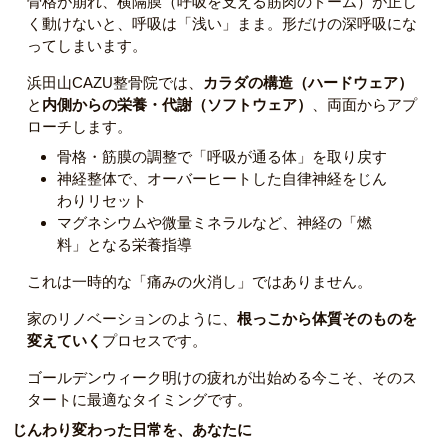
骨格が崩れ、横隔膜（呼吸を支える筋肉のドーム）が正し
く動けないと、呼吸は「浅い」まま。形だけの深呼吸にな
ってしまいます。
浜田山CAZU整骨院では、
カラダの構造（ハードウェア）
と
内側からの栄養・代謝（ソフトウェア）
、両面からアプ
ローチします。
骨格・筋膜の調整で「呼吸が通る体」を取り戻す
神経整体で、オーバーヒートした自律神経をじん
わりリセット
マグネシウムや微量ミネラルなど、神経の「燃
料」となる栄養指導
これは一時的な「痛みの火消し」ではありません。
家のリノベーションのように、
根っこから体質そのものを
変えていく
プロセスです。
ゴールデンウィーク明けの疲れが出始める今こそ、そのス
タートに最適なタイミングです。
じんわり変わった日常を、あなたに