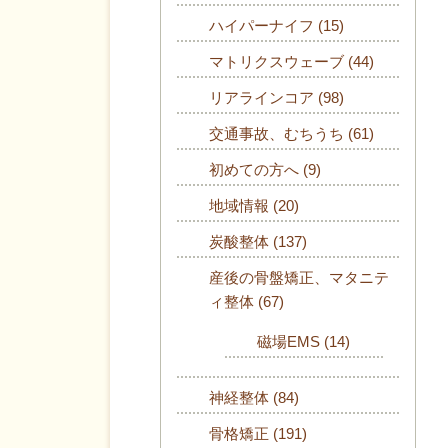
ハイパーナイフ
(15)
マトリクスウェーブ
(44)
リアラインコア
(98)
交通事故、むちうち
(61)
初めての方へ
(9)
地域情報
(20)
炭酸整体
(137)
産後の骨盤矯正、マタニテ
ィ整体
(67)
磁場EMS
(14)
神経整体
(84)
骨格矯正
(191)